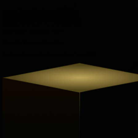
Mayo 2026 • Integración CBIT
Corebit
Personalización
Implementaciones técnicas para beneficios
CBIT