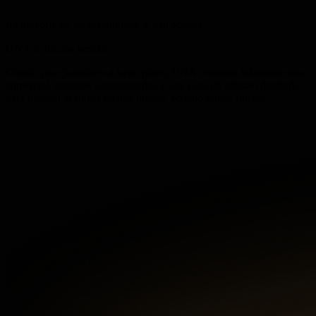
La mayoría de las plataformas te dan acceso.
UNX te da una ventaja.
Creado para jugadores a largo plazo, UNX combina infraestructura
comercial, sistemas automatizados y una capa de utilidad diseñada
para mejorar la forma en que operas, no solo dónde operas.