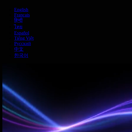
English
Français
हिन्दी
ไทย
Español
Tiếng Việt
Русский
中文
한국어