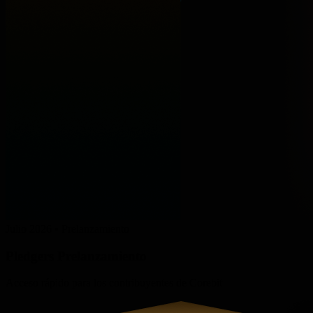
Julio 2026 • Prelanzamiento
Pledgers
Prelanzamiento
Acceso rápido para los contribuyentes de Corebit