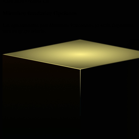
Abril 2026 • Nueva Era
Miembro fundador
Opciones
Las oportunidades para Miembros Fundadores ya están disponibles
para un grupo selecto.