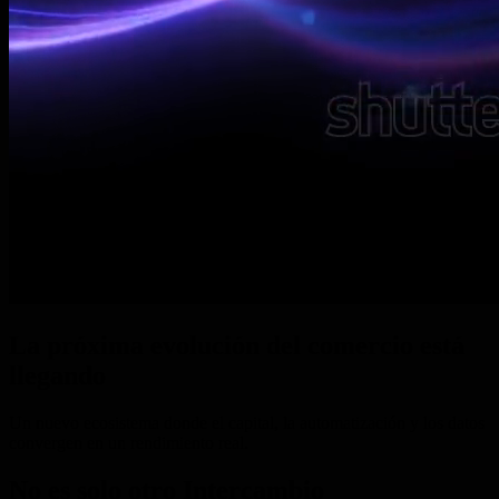
La próxima evolución del
comercio está
llegando
Un nuevo ecosistema donde el capital, la automatización y los datos
convergen en un rendimiento real.
No es solo otro
Intercambio